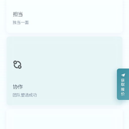
担当
独当一面
获取报价
协作
团队塑造成功