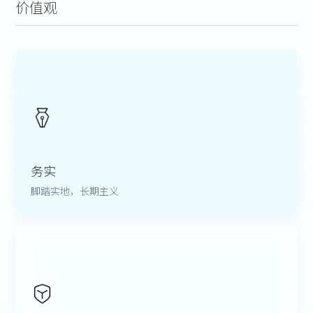
价值观
务实
脚踏实地，长期主义