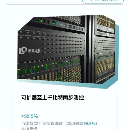
可扩展至上千比特同步测控
>
99.5
%
百比特CZ门同步保真度（单组最高
99.9%
）
支持反馈