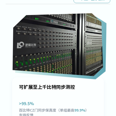
可扩展至上千比特同步测控
>
99.5
%
百比特CZ门同步保真度（单组最高
99.9%
）
支持反馈