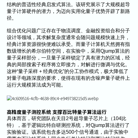
结构的普适性经典启发式算法。该研究展示了大规模超导
量子计算硬件的潜力，为迈向实用化量子优势开辟了新路
径。
组合优化问题广泛存在于物流调度、金融投资组合和分子
设计等领域，其求解复杂度通常会随问题规模快速上升，
经典计算资源很快便难以承受。而量子计算机天然拥有指
数级增长的希尔伯特空间，在实验中，采用Qjump算法的
量子采样部分，一旦量子采样锁定了具有潜力的区域，经
典的局部搜索子程序将立即接力，对解进行微调与优化。
这种“量子采样 + 经典优化”的分工协作模式，极大降低了
对量子电路深度的要求，使得在现有的含噪声量子硬件上
运行大规模算法成为可能。
高精度量子测控系统 支撑百比特量子算法运行
具体而言，研究团队在天目2号超导量子芯片上（104比
特），基于逻辑比特自研测控系统，对Qjump算法进行了
实验验证。该系统包含多达500个信号通道，由于实验中